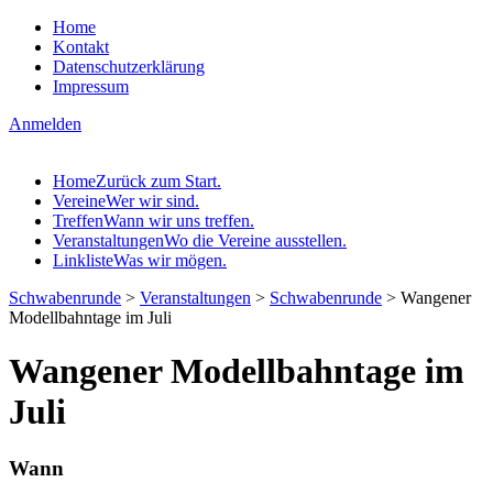
Home
Kontakt
Datenschutzerklärung
Impressum
Anmelden
Home
Zurück zum Start.
Vereine
Wer wir sind.
Treffen
Wann wir uns treffen.
Veranstaltungen
Wo die Vereine ausstellen.
Linkliste
Was wir mögen.
Schwabenrunde
>
Veranstaltungen
>
Schwabenrunde
>
Wangener
Modellbahntage im Juli
Wangener Modellbahntage im
Juli
Wann