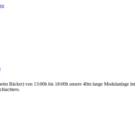
ve
u
 beim Bäcker) von 13:00h bis 18:00h unsere 40m lange Modulanlage i
hlachters.