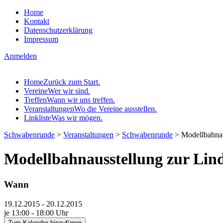
Home
Kontakt
Datenschutzerklärung
Impressum
Anmelden
Home
Zurück zum Start.
Vereine
Wer wir sind.
Treffen
Wann wir uns treffen.
Veranstaltungen
Wo die Vereine ausstellen.
Linkliste
Was wir mögen.
Schwabenrunde
>
Veranstaltungen
>
Schwabenrunde
>
Modellbahnau
Modellbahnausstellung zur Lin
Wann
19.12.2015 - 20.12.2015
je 13:00 - 18:00 Uhr
Zum Kalender hinzufügen