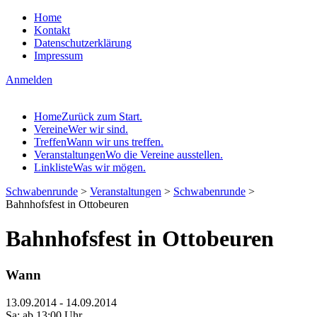
Home
Kontakt
Datenschutzerklärung
Impressum
Anmelden
Home
Zurück zum Start.
Vereine
Wer wir sind.
Treffen
Wann wir uns treffen.
Veranstaltungen
Wo die Vereine ausstellen.
Linkliste
Was wir mögen.
Schwabenrunde
>
Veranstaltungen
>
Schwabenrunde
>
Bahnhofsfest in Ottobeuren
Bahnhofsfest in Ottobeuren
Wann
13.09.2014 - 14.09.2014
Sa: ab 13:00 Uhr