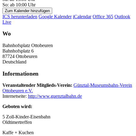
So: ab 10:00 Uhr
Zum Kalender hinzufügen
ICS herunterladen
Google Kalender
iCalendar
Office 365
Outlook
Live
Wo
Bahnhofsplatz Ottobeuren
Bahnhofsplatz 6
87724 Ottobeuren
Deutschland
Informationen
Veranstaltender Mitglieds-Verein:
Günztal-Museumsbahn-Verein
Ottobeuren e.V.
Internetseite:
http://www.guenztalbahn.de
Geboten wird:
5 Zoll-Kinder-Eisenbahn
Oldtimertreffen
Kaffe + Kuchen