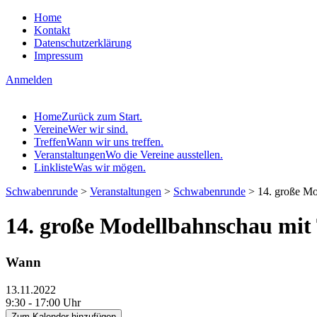
Home
Kontakt
Datenschutzerklärung
Impressum
Anmelden
Home
Zurück zum Start.
Vereine
Wer wir sind.
Treffen
Wann wir uns treffen.
Veranstaltungen
Wo die Vereine ausstellen.
Linkliste
Was wir mögen.
Schwabenrunde
>
Veranstaltungen
>
Schwabenrunde
>
14. große M
14. große Modellbahnschau mit
Wann
13.11.2022
9:30 - 17:00 Uhr
Zum Kalender hinzufügen